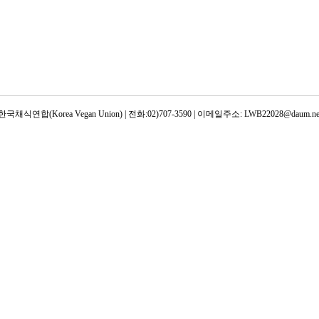
한국채식연합(Korea Vegan Union) | 전화:02)707-3590 | 이메일주소: LWB22028@daum.ne