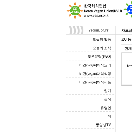
EU 
오늘의 활동
오늘의 소식
한채
잦은문답(FAQ)
비건(vegan)채식요리
htt
비건(vegan)채식식당
비건(vegan)채식제품
일기
급식
유명인
책
동영상TV