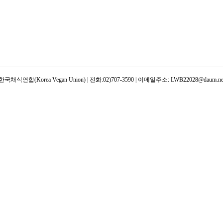
한국채식연합(Korea Vegan Union) | 전화:02)707-3590 | 이메일주소: LWB22028@daum.ne