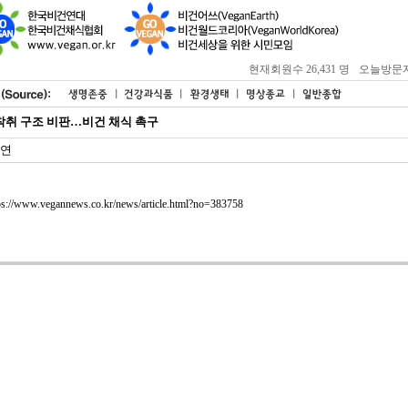
현재회원수 26,431 명
오늘방문자 : 
착취 구조 비판…비건 채식 촉구
연
ps://www.vegannews.co.kr/news/article.html?no=383758