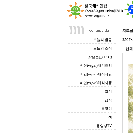
250
오늘의 활동
오늘의 소식
한채
잦은문답(FAQ)
비건(vegan)채식요리
비건(vegan)채식식당
비건(vegan)채식제품
일기
급식
유명인
책
동영상TV