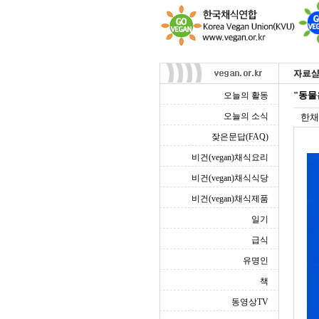
"동물
오늘의 활동
오늘의 소식
한채
잦은문답(FAQ)
비건(vegan)채식요리
비건(vegan)채식식당
비건(vegan)채식제품
일기
급식
유명인
책
동영상TV