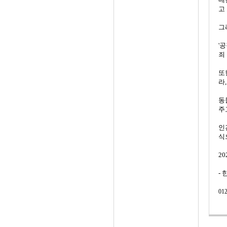
고
그
'
죄
또
라
동
주
인
식
20
-
012