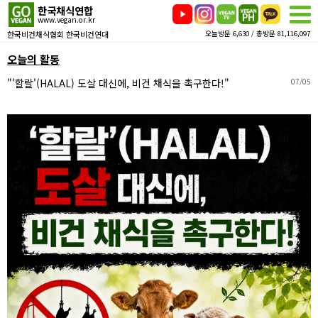
한국채식연합
www.vegan.or.kr
한국비건채식협회 한국비건연대
오늘방문 6,630 / 총방문 81,116,097
오늘의 활동
"'할랄'(HALAL) 도살 대신에, 비건 채식을 촉구한다!"
07/05