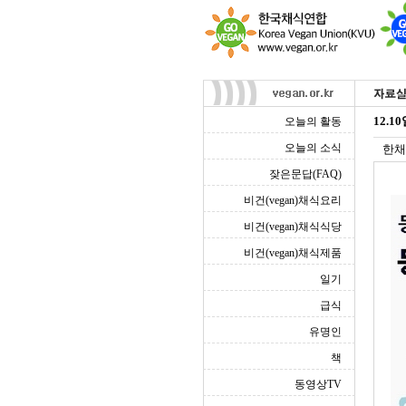
12.
오늘의 활동
오늘의 소식
한채
잦은문답(FAQ)
비건(vegan)채식요리
비건(vegan)채식식당
비건(vegan)채식제품
일기
급식
유명인
책
동영상TV