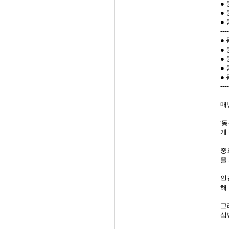
●
●
●
----
●
●
●
●
●
----
매년
'
게
중
을
인
해
그
섭