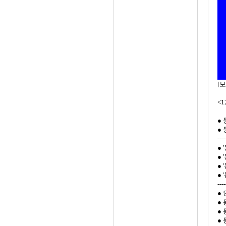
[
<
●
●
----
●
●
●
●
----
●
●
●
●