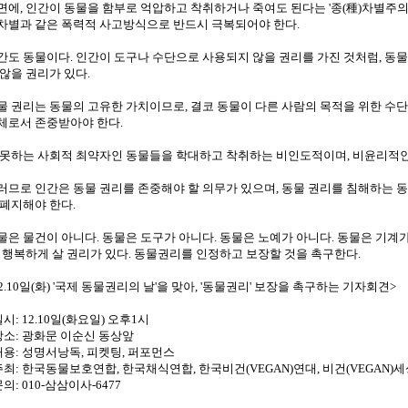
면에, 인간이 동물을 함부로 억압하고 착취하거나 죽여도 된다는 '종(種)차별주의'(S
차별과 같은 폭력적 사고방식으로 반드시 극복되어야 한다.
간도 동물이다. 인간이 도구나 수단으로 사용되지 않을 권리를 가진 것처럼, 동
 않을 권리가 있다.
물 권리는 동물의 고유한 가치이므로, 결코 동물이 다른 사람의 목적을 위한 수
체로서 존중받아야 한다.
 못하는 사회적 최약자인 동물들을 학대하고 착취하는 비인도적이며, 비윤리적인
러므로 인간은 동물 권리를 존중해야 할 의무가 있으며, 동물 권리를 침해하는 동물
 폐지해야 한다.
물은 물건이 아니다. 동물은 도구가 아니다. 동물은 노예가 아니다. 동물은 기계
, 행복하게 살 권리가 있다. 동물권리를 인정하고 보장할 것을 촉구한다.
12.10일(화) '국제 동물권리의 날'을 맞아, '동물권리' 보장을 촉구하는 기자회견>
일시: 12.10일(화요일) 오후1시
장소: 광화문 이순신 동상앞
내용: 성명서낭독, 피켓팅, 퍼포먼스
주최: 한국동물보호연합, 한국채식연합, 한국비건(VEGAN)연대, 비건(VEGAN
의: 010-삼삼이사-6477