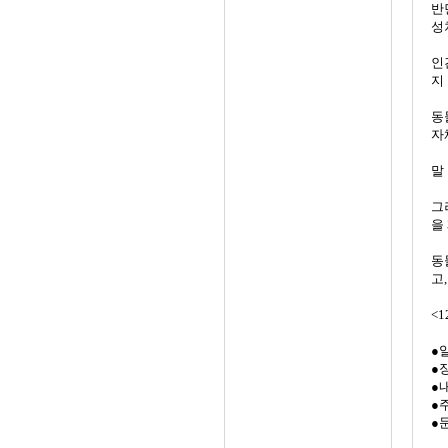
반
성
인
지
동
자
말
그
을
동
고
<
●
●
●
●
●문