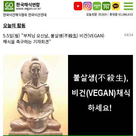
한국채식연합
www.vegan.or.kr
한국비건채식협회 한국비건연대
오늘방문 35,919 / 총방문 81,066,633
오늘의 활동
5.5일(월) "부처님 오신날, 불살생(不殺生) 비건(VEGAN)
04/24
채식을 촉구하는 기자회견"