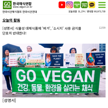
한국채식연합
www.vegan.or.kr
한국비건채식협회 한국비건연대
오늘방문 31,274 / 총방문 80,973,730
오늘의 활동
[성명서] 식물성 대체식품에 '버거', '소시지' 사용 금지를
12/09
단호히 반대한다!
[성명서]