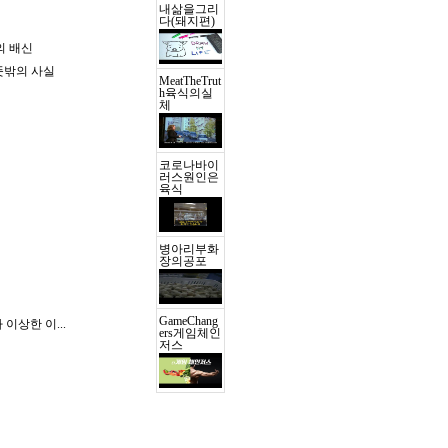
내삶을그리
다(돼지편)
의 배신
뜻밖의 사실
MeatTheTrut
h육식의실
체
코로나바이
러스원인은
육식
병아리부화
장의공포
GameChang
가 이상한 이
...
ers게임체인
저스