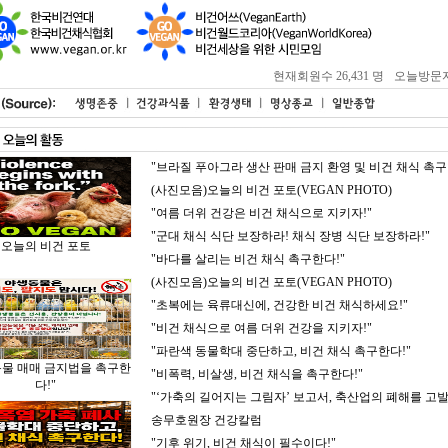
현재회원수 26,431 명
오늘방문자 : 
"브라질 푸아그라 생산 판매 금지 환영 및 비건 채식 촉구
(사진모음)오늘의 비건 포토(VEGAN PHOTO)
"여름 더위 건강은 비건 채식으로 지키자!"
"군대 채식 식단 보장하라! 채식 장병 식단 보장하라!"
오늘의 비건 포토
"바다를 살리는 비건 채식 촉구한다!"
(사진모음)오늘의 비건 포토(VEGAN PHOTO)
"초복에는 육류대신에, 건강한 비건 채식하세요!"
"비건 채식으로 여름 더위 건강을 지키자!"
"파란색 동물학대 중단하고, 비건 채식 촉구한다!"
동물 매매 금지법을 촉구한
"비폭력, 비살생, 비건 채식을 촉구한다!"
다!"
"‘가축의 길어지는 그림자’ 보고서, 축산업의 폐해를 고발
송무호원장 건강칼럼
"기후 위기, 비건 채식이 필수이다!"