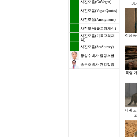
사진모음(GoVegan)
5
사진모음(VeganQuotes)
사진모음(Anonymous)
사진모음(불교와채식)
야생동
사진모음(기독교와채
식)
사진모음(SeaSpiracy)
황성수박사 힐링스쿨
송무호박사 건강칼럼
폭염 
세계 고