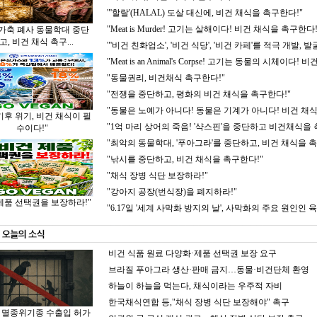
"'할랄'(HALAL) 도살 대신에, 비건 채식을 촉구한다!"
"Meat is Murder! 고기는 살해이다! 비건 채식을 촉구한다!
 가축 폐사 동물학대 중단
고, 비건 채식 촉구
...
"'비건 친화업소', '비건 식당', '비건 카페'를 적극 개발, 발
"Meat is an Animal's Corpse! 고기는 동물의 시체이다!
"동물권리, 비건채식 촉구한다!"
"전쟁을 중단하고, 평화의 비건 채식을 촉구한다!"
"동물은 노예가 아니다! 동물은 기계가 아니다! 비건 채
기후 위기, 비건 채식이 필
"1억 마리 상어의 죽음! '샥스핀'을 중단하고 비건채식을 
수이다!"
"최악의 동물학대, '푸아그라'를 중단하고, 비건 채식을 촉
"낚시를 중단하고, 비건 채식을 촉구한다!"
"채식 장병 식단 보장하라!"
"강아지 공장(번식장)을 폐지하라!"
제품 선택권을 보장하라!"
"6.17일 '세계 사막화 방지의 날', 사막화의 주요 원인인
비건 식품 원료 다양화·제품 선택권 보장 요구
브라질 푸아그라 생산·판매 금지…동물·비건단체 환영
하늘이 하늘을 먹는다, 채식이라는 우주적 자비
한국채식연합 등,"채식 장병 식단 보장해야" 촉구
 멸종위기종 수출입 허가