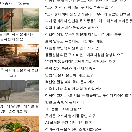
인권위 군 급식 개선 권고…채식 장병 식단 보장 촉구
8.4% 증가…야생동물
...
“고기 한 점 안 먹어도⋯단백질 부족은 없다”
“고기 좋아하다 신장 망가질라”⋯우리가 몰랐던 단백질
고기 좋아하니 인간은 육식동물?…치아 화석이 보여준 
식탁 위의 거대한 환상에서 비건으로
물 매매·사육 문제 제기…
상업적 어업·부수어획 문제 제기…비건 채식 촉구
금지법 제정 요구
초복 앞두고 육류 대신 비건 채식 제안
여름철 보양식 대신 비건 채식 제안
동물실험 의존 구조 비판…대체시험법 활성화 요구
‘파란색 동물학대’ 문제 제기…비건 채식 촉구
폭력·살생 중단과 비건 채식 촉구
가축 폐사에 동물학대 중단
요구
민법 ‘동물 비물건화’ 개정 요구
축산업 환경 피해 확대 문제 제기
기후위기 대응 비건 채식 필요성 제기
정육점 고기, 바로 먹을 수 있을까?…‘구석기 다이어트’
할랄 도축 방식 문제 제기
양이의 날 맞아 재개발 길
119 동물구조대 신설 요구
고양이 안전이소 촉
...
롯데온 오소리 털 제품 중단 요구
AI 살처분 중단·예방백신 요구
정비구역 동물 안전이소 법제화 요구