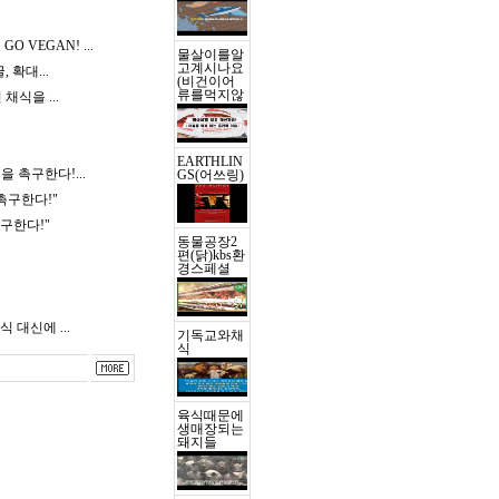
 GO VEGAN!
...
물살이를알
고계시나요
굴, 확대
...
(비건이어
류를먹지않
 비건 채식을
...
EARTHLIN
식을 촉구한다!
...
GS(어쓰링)
촉구한다!"
구한다!"
동물공장2
편(닭)kbs환
경스페셜
 육식 대신에
...
기독교와채
식
육식때문에
생매장되는
돼지들