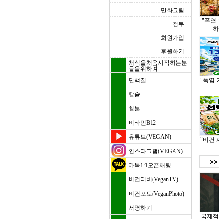
만화그림
"폭염
첨부
하
회원가입
후원하기
채식을처음시작하는분
들을위하여
단백질
"폭염 
칼슘
철분
비타민B12
유튜브(VEGAN)
"비건 
인스타그램(VEGAN)
카톡1:1오픈채팅
비건티비(VeganTV)
비건포토(VeganPhoto)
서명하기
국제적