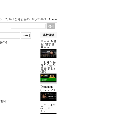
32,567 / 전체방문자 : 80,975,023
Admin
우리의 식생
한다!"
활, 멸종을
부르다
비건채식을
해야하는이
유들(명언)
(280
Dominion
(도미니언)
한다!"
인포그래픽
(씨스피라
시)