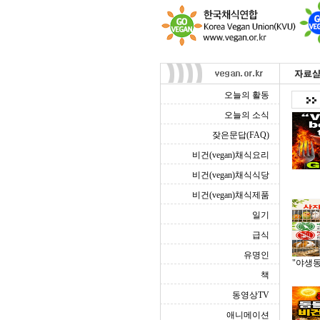
오늘의 활동
오늘의 소식
잦은문답(FAQ)
비건(vegan)채식요리
비건(vegan)채식식당
비건(vegan)채식제품
일기
급식
유명인
"야생
책
동영상TV
애니메이션