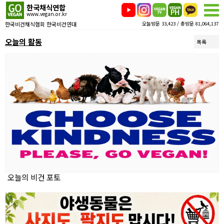
한국채식연합
www.vegan.or.kr
한국비건채식협회 한국비건연대
오늘방문 33,423 / 총방문 81,064,137
오늘의 활동
목록
오늘의 비건 포토