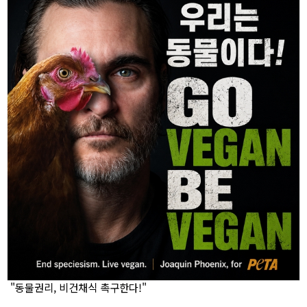
"동물권리, 비건채식 촉구한다!"