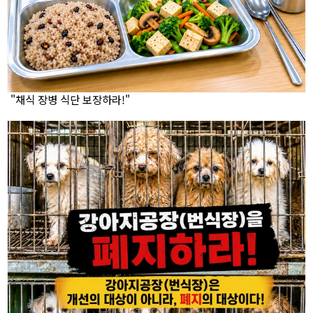
"채식 장병 식단 보장하라!"