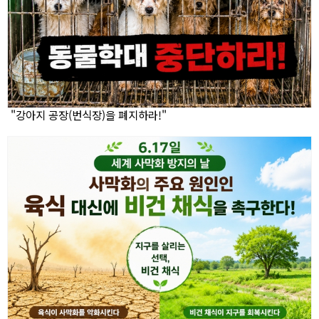
"강아지 공장(번식장)을 폐지하라!"