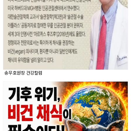
송무호원장 건강칼럼