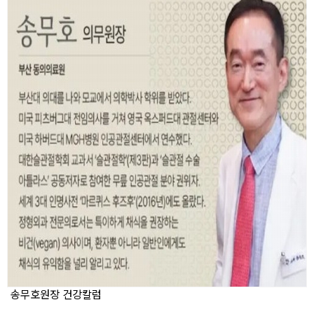
송무호원장 건강칼럼