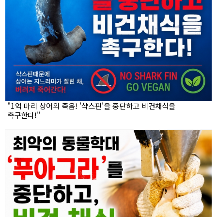
"1억 마리 상어의 죽음! '샥스핀'을 중단하고 비건채식을
촉구한다!"