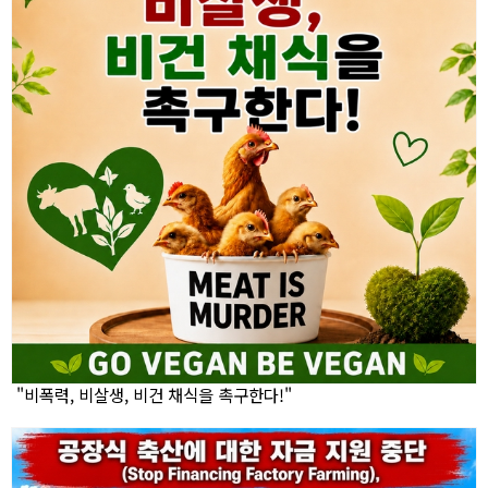
"비폭력, 비살생, 비건 채식을 촉구한다!"