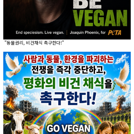
"동물권리, 비건채식 촉구한다!"