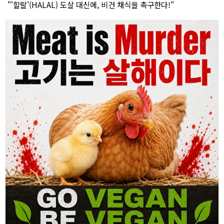
"'할랄'(HALAL) 도살 대신에, 비건 채식을 촉구한다!"