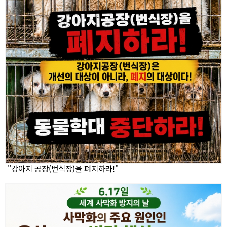
"강아지 공장(번식장)을 폐지하라!"