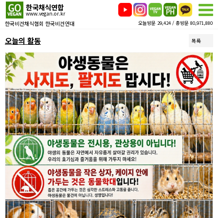
한국채식연합
www.vegan.or.kr
한국비건채식협회 한국비건연대
오늘방문 29,424 / 총방문 80,971,880
오늘의 활동
목록