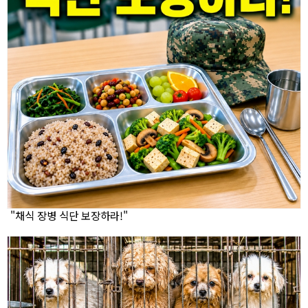
"채식 장병 식단 보장하라!"