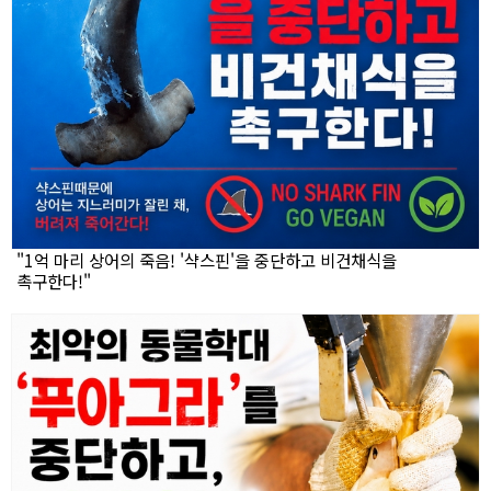
"1억 마리 상어의 죽음! '샥스핀'을 중단하고 비건채식을
촉구한다!"