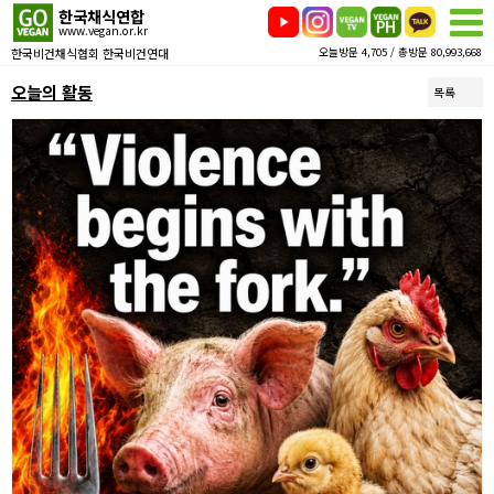
한국채식연합
www.vegan.or.kr
한국비건채식협회 한국비건연대
오늘방문 4,705 / 총방문 80,993,668
오늘의 활동
목록