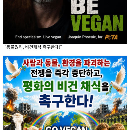
"동물권리, 비건채식 촉구한다!"