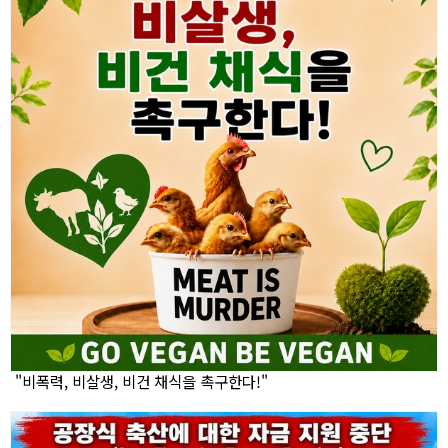
"비폭력, 비살생, 비건 채식을 촉구한다!"