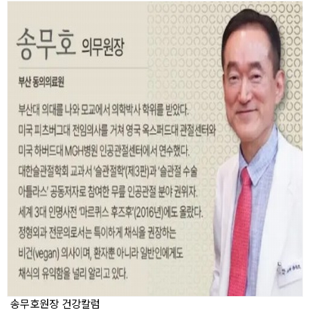
송무호원장 건강칼럼