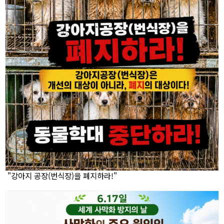
"강아지 공장(번식장)을 폐지하라!"