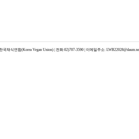
한국채식연합(Korea Vegan Union) | 전화:02)707-3590 | 이메일주소: LWB22028@daum.ne