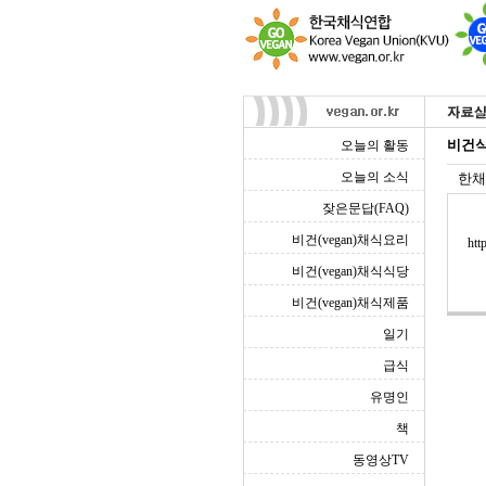
비건식
오늘의 활동
오늘의 소식
한채
잦은문답(FAQ)
비건(vegan)채식요리
htt
비건(vegan)채식식당
비건(vegan)채식제품
일기
급식
유명인
책
동영상TV