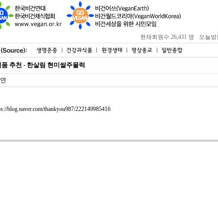
현재회원수 26,431 명
오늘방문자
품 추천 - 한살림 현미쌀주물럭
연
ps://blog.naver.com/thankyou987/222149985416