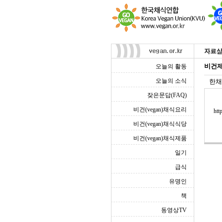
비건제
오늘의 활동
오늘의 소식
한채
잦은문답(FAQ)
비건(vegan)채식요리
htt
비건(vegan)채식식당
비건(vegan)채식제품
일기
급식
유명인
책
동영상TV