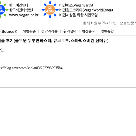
현재회원수 26,431 명
오늘방문자 : 
품 후기(풀무원 두부면파스타, 큐브두부, 스타벅스비건 신메뉴)
연
ps://blog.naver.com/ksolar03/222298093584