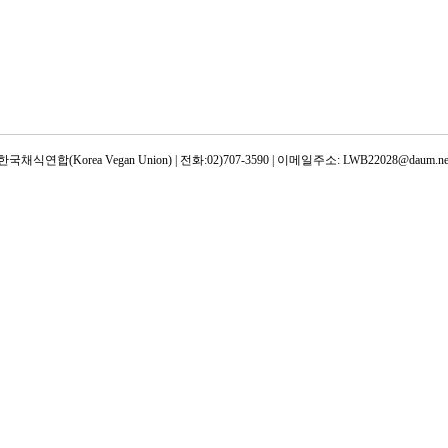
한국채식연합(Korea Vegan Union) | 전화:02)707-3590 | 이메일주소: LWB22028@daum.ne