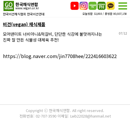
한국채식연합
www.vegan.or.kr
한국비건채식협회 한국비건연대
오늘방문 32,893 / 총방문 80,937,158
비건(vegan) 채식제품
모어댄미트 너비아니&떡갈비, 단단한 식감에 불맛까지나는
07/12
진짜 잘 만든 식물성 대체육 추천!
https://blog.naver.com/jin7708hee/222416603622
Copyright ⓒ 한국채식연합. All right reserved.
전화번호: 02-707-3590 이메일: Lwb22028@hanmail.net