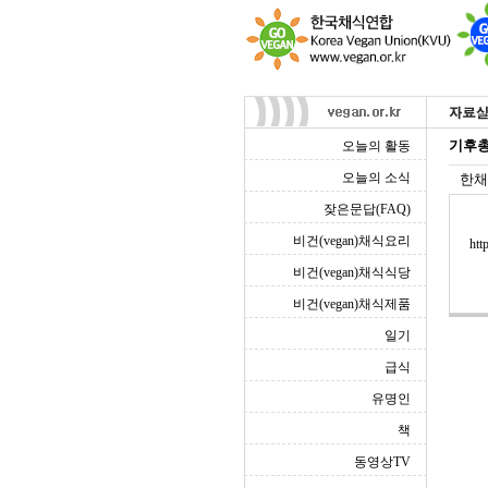
기후총
오늘의 활동
오늘의 소식
한채
잦은문답(FAQ)
비건(vegan)채식요리
htt
비건(vegan)채식식당
비건(vegan)채식제품
일기
급식
유명인
책
동영상TV