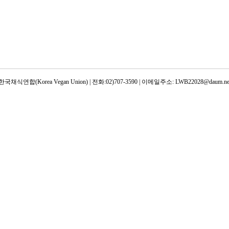
한국채식연합(Korea Vegan Union) | 전화:02)707-3590 | 이메일주소: LWB22028@daum.ne