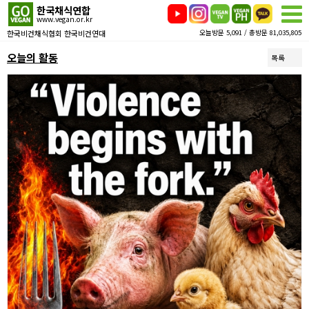
한국채식연합
www.vegan.or.kr
한국비건채식협회 한국비건연대
오늘방문 5,091 / 총방문 81,035,805
오늘의 활동
목록