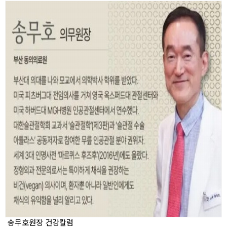
송무호원장 건강칼럼