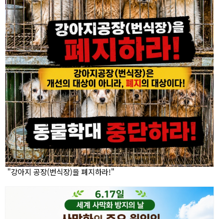
"강아지 공장(번식장)을 폐지하라!"