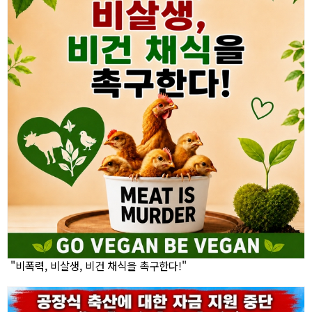
"비폭력, 비살생, 비건 채식을 촉구한다!"