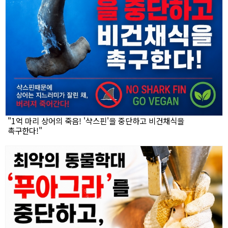
"1억 마리 상어의 죽음! '샥스핀'을 중단하고 비건채식을
촉구한다!"