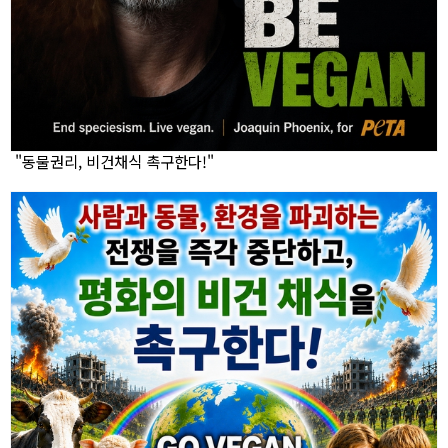
"동물권리, 비건채식 촉구한다!"