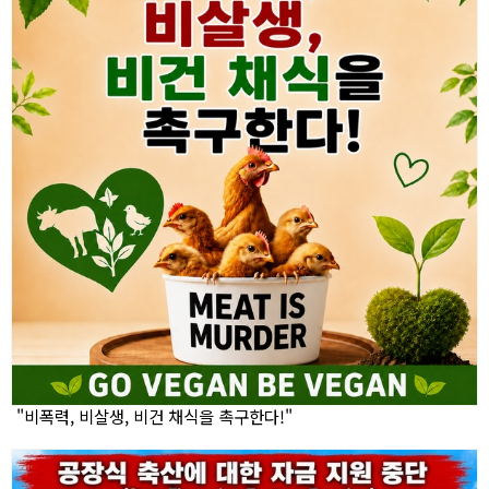
"비폭력, 비살생, 비건 채식을 촉구한다!"