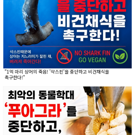
"1억 마리 상어의 죽음! '샥스핀'을 중단하고 비건채식을
촉구한다!"