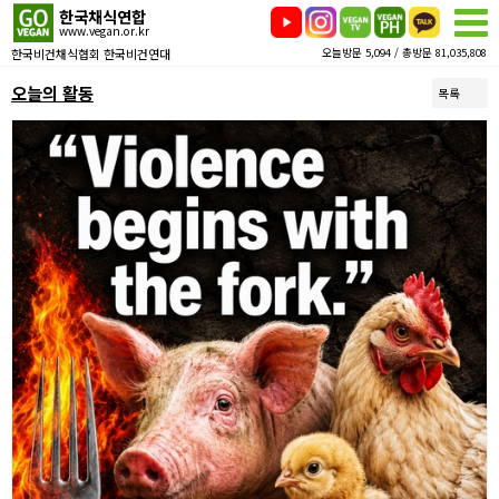
한국채식연합
www.vegan.or.kr
한국비건채식협회 한국비건연대
오늘방문 5,094 / 총방문 81,035,808
오늘의 활동
목록