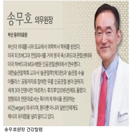
송무호원장 건강칼럼