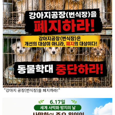
"강아지 공장(번식장)을 폐지하라!"