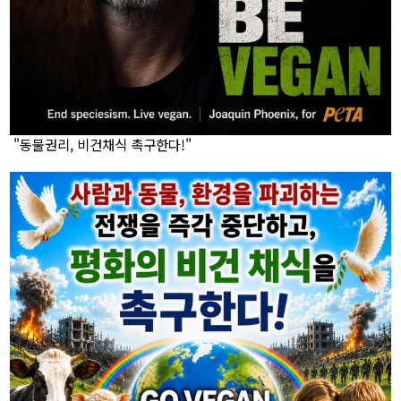
"동물권리, 비건채식 촉구한다!"